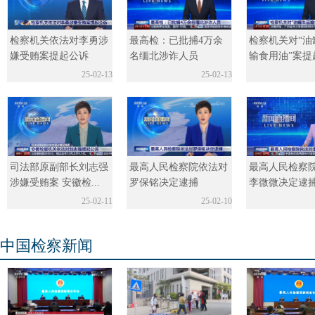
检察机关依法对李勇涉
最高检：已批捕4万余
检察机关对“油
嫌受贿案提起公诉
名缅北涉诈人员
输食用油”案提
25-02-13
25-02-13
司法部原副部长刘志强
最高人民检察院依法对
最高人民检察
涉嫌受贿案 安徽检...
罗保铭决定逮捕
李微微决定逮
25-02-11
25-02-10
中国检察新闻