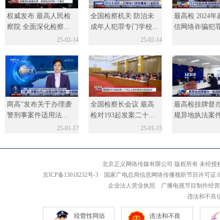
权威发布 最高人民检
全国检察机关 防治未
最高检 2024
察院 全面深化检察...
成年人犯罪专门学校...
信网络诈骗犯罪
人
25-02-14
25-02-14
两高”发布关于办理袭
全国检察长会议 最高
最高检挂牌督
警刑事案件适用法...
检对193起发案二十...
规异地执法案
25-01-17
25-01-15
北京正义网络传媒有限公司 版权所有 未经授权 严禁
京ICP备13018232号-3 国家广电总局信息网络传播视听节目许可证:0110
企业法人营业执照 广播电视节目制作经营
违法和不良信息