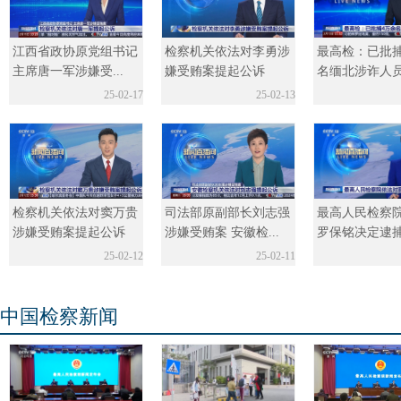
江西省政协原党组书记
检察机关依法对李勇涉
最高检：已批捕
主席唐一军涉嫌受...
嫌受贿案提起公诉
名缅北涉诈人
25-02-17
25-02-13
检察机关依法对窦万贵
司法部原副部长刘志强
最高人民检察
涉嫌受贿案提起公诉
涉嫌受贿案 安徽检...
罗保铭决定逮
25-02-12
25-02-11
中国检察新闻